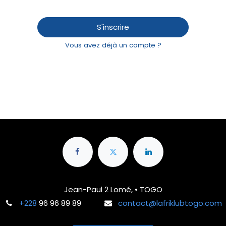
S'inscrire
Vous avez déjà un compte ?
Jean-Paul 2 Lomé, • TOGO
+228
96 96 89 89
contact@lafriklubtogo.com